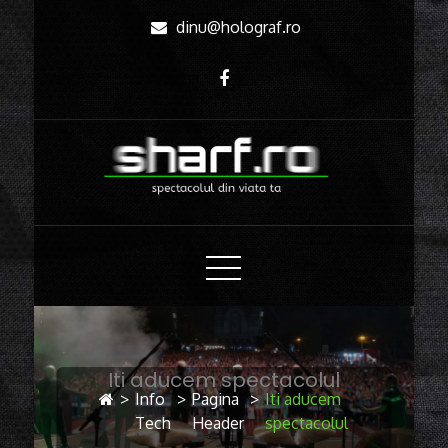
Skip
dinu@holograf.ro
to
Content
SHARF.RO
spectacolul din viata ta
Iti aducem spectacolul
>
Info
>
Pagina
>
Iti aducem
Tech
Header
spectacolul